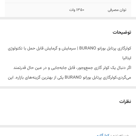
توان مصرفی
1350 وات
12 هزار
✅
توضیحات
عملکرد
سرد و گرم
کولرگازی پرتابل بورانو BURANO | سرمایش و گرمایش قابل حمل با تکنولوژی
ایتالیا
اگر دنبال یک کولر گازی جمع‌وجور، قابل جابه‌جایی و در عین حال قدرتمند
می‌گردی،کولرگازی پرتابل بورانو BURANO یکی از بهترین گزینه‌های بازاره. این
دستگاه با طراحی هوشمندانه، امکانات کامل و ظرفیت 12000، می‌تونه یک
فضای 20 تا 30 متری رو به‌راحتی خنک یا گرم کنه.
نظرات
مشخصات فنی کامل کولر پرتابل بورانو BR114F
ظرفیت و عملکرد دوگانه