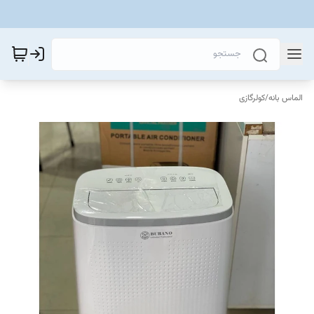
الماس بانه
/
کولرگازی