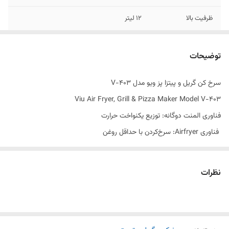
ظرفیت بالا
12 لیتر
توان حرارتی
۲۰۰۰ وات
توضیحات
توان المنت بالایی
1600 وات
سرخ کن گریل و پیتزا پز ویو مدل V-403
توان المنت پایینی
350 وات
Viu Air Fryer, Grill & Pizza Maker Model V-403
فناوری المنت دوگانه: توزیع یکنواخت حرارت
فناوری Airfryer: سرخ‌کردن با حداقل روغن
کنترل دیجیتال: تنظیم دما از ۳۰ تا ۲۳۰ درجه سانتی‌گراد
۸ برنامه پخت خودکار: دارد
نظرات
حافظه داخلی (Memory Function): ادامه پخت پس از قطع برق
گریل چدنی دایکست: انتقال حرارت یکنواخت
پنجره شفاف روی درب: دارد