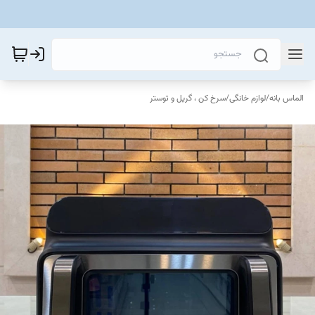
الماس بانه
/
لوازم خانگی
/
سرخ کن ، گریل و توستر