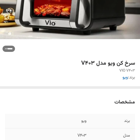
سرخ کن ویو مدل V403
VIO V403
برند:
ویو
مشخصات
برند
ویو
مدل
V403