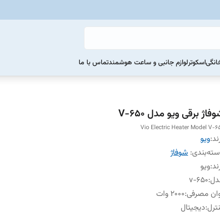
خانگی
اسکوتر
لوازم جانبی و ساعت هوشمند
تماس با ما
فاژ برقی ویو مدل V-650
Vio Electric Heater Model V-6
ند:
ویو
ته‌بندی
:
شوفاژ
ند
:
ویو
دل
:
v-650
ان مصرفی
:
2000 وات
ترل
:
دیجیتال