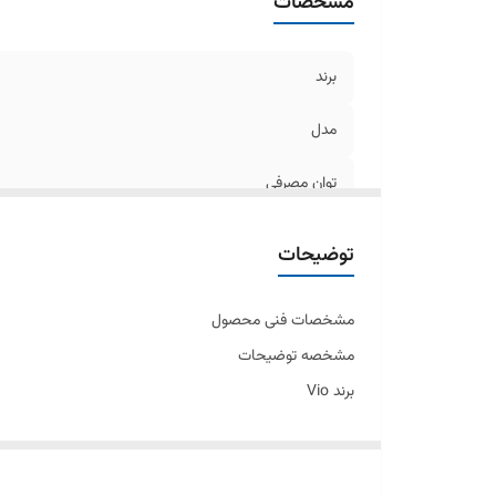
مشخصات
برند
مدل
توان مصرفی
کنترل
توضیحات
مشخصات فنی محصول
مشخصه توضیحات
برند Vio
مدل V-650
سال ساخت ۲۰۲۴