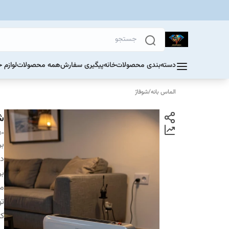
دسته‌بندی محصولات
خانه
پیگیری سفارش
همه محصولات
لوازم 
الماس بانه
/
شوفاژ
شو
50
بر
دس
بر
م
تو
کن