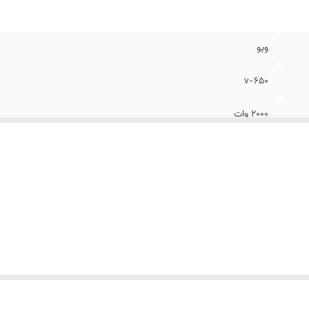
ویو
v-650
2000 وات
دیجیتال