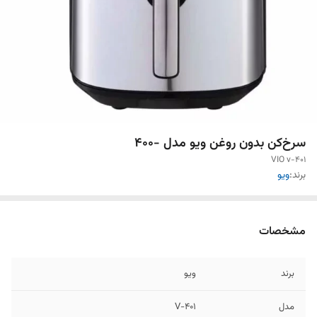
سرخ‌کن بدون روغن ویو مدل -400
VIO v-401
برند:
ویو
مشخصات
برند
ویو
مدل
V-401