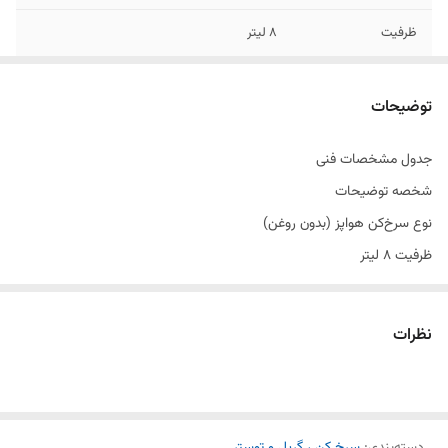
ظرفیت
8 لیتر
ظرفیت به نفر
10 نفره
توضیحات
طراحی
مدرن و مناسب برای آشپزخانه‌های امروزی
جدول مشخصات فنی
شخصه توضیحات
نوع سرخ‌کن هواپز (بدون روغن)
ظرفیت ۸ لیتر
ظرفیت به نفر ۱۰ نفر
وزن ۷ کیلوگرم
نظرات
حداکثر توان مصرفی ۱۷۰۰ وات
سیستم ایمنی سیستم قطع خودکار
پنل کنترل کاملاً لمسی