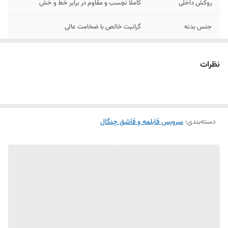
روکش داخلی
کاملا نچسب و مقاوم در برابر خط و خش
جنس بدنه
گرانیت خالص با ضخامت عالی
تعداد پارچه
14 پارچه
نظرات
اقلام همراه
شامل 6 قابلمه و 1 تابه
سایز قابلمه ها
20-24-28-32-36-40
دسته‌بندی
:
سرویس قابلمه و قاشق چنگال
سایز تابه
28