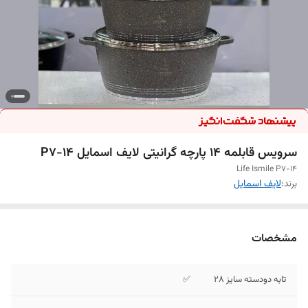
سرویس قابلمه 14 پارچه گرانیتی لایف اسمایل P7-14
Life Ismile P7-14
برند:
لایف اسمایل
مشخصات
تابه دودسته سایز 28
✅