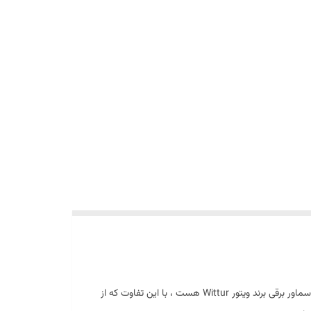
سماور برقی برند سئو Seo مدل SM212 یکی از با کیفیت ترین و شیک ترین دستگاه های داخل بازار هست. این محصول نسخه ارتقا یافته و بهتر سماور برقی برند ویتور Wittur هست ، با این تفاوت که از