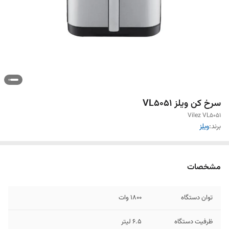
سرخ کن ویلز VL5051
Vilez VL5051
برند:
ویلز
مشخصات
توان دستگاه
1800 وات
ظرفیت دستگاه
6.5 لیتر