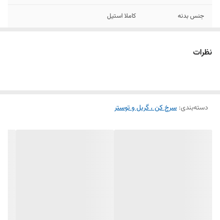
جنس بدنه
کاملا استیل
تعداد برنامه
10 برنامه
نظرات
نوع کنترل
لمسی – دیجیتالی
دارای کنترل دما و
✅
زمان
دسته‌بندی
:
سرخ کن ، گریل و توستر
شستشوی راحت
✅
قطعات و دارای
تکنولوژی Rapid Air