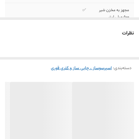
مجهز به مخزن شیر
✅
500 میلی لیتر
کارکرد تمام اتوماتیک
✅
نظرات
و قابلیت سیستم
خاموش شدن خودکار
قابلیت تعیین میزان
✅
غلظت قهوه، تولید
دسته‌بندی
:
اسپرسوساز ، چایی ساز و کتری قوری
کف شیر و سیستم
گرم کردن فنجان
سایر مشخصات
دارای سینی چکه گیر، نازل بخار، نشانگر سطح آب
تهیه نوشیدنی‌های: اسپرسو، لاته، کاپوچینو،
آمریکانو و
قابلیت استفاده از
✅
پودر قهوه و دارای
پرتافیلتر تعداد 2 عدد