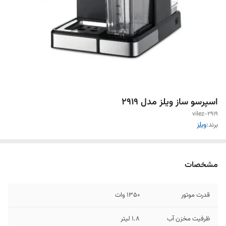
اسپرسو ساز ویلز مدل 2919
vilez-2919
برند:
ویلز
مشخصات
قدرت موتور
1350 وات
ظرفیت مخزن آب
1.8 لیتر