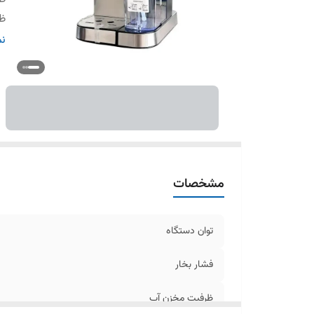
ظ
ج
نم
تع
سا
م
مشخصات
توان دستگاه
فشار بخار
ظرفیت مخزن آب