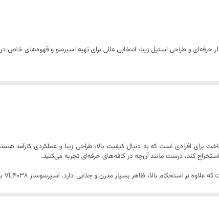
550 میلی لیتر
استیل ضدزنگ و پلاستیک فشرده
2 عدد (تک و دبل)
دارای کاپوچینوساز اتوماتیک نازل کف گیر قابل جدا شدن و ایمن سینی چکه 
چراغ LED)
 خوش‌ساخت برای افرادی است که به دنبال کیفیت بالا، طراحی زیبا و عملکردی کارآمد هست
طراحی 
است که به شما اجازه می‌دهد به راحتی کف شیر درست کرده و انواع نوشیدنی‌های گرم