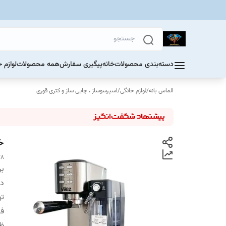
دسته‌بندی محصولات
خانه
پیگیری سفارش
همه محصولات
لوازم 
الماس بانه
/
لوازم خانگی
/
اسپرسوساز ، چایی ساز و کتری قوری
خری
38
بر
دس
تو
فش
ظ