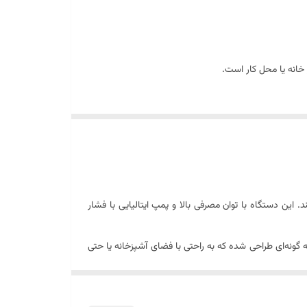
برای تمیز کردن آسان نوع کنترل: دکمه‌ای (مکانیکی با
ند. این دستگاه با توان مصرفی بالا و پمپ ایتالیایی با فشار
بدنه دستگاه از استیل ضدزنگ و پلاستیک مقاوم است که علاوه بر استحکام بالا، ظاهر بسیار مدرن و جذابی دارد. اسپرسوساز VL4038 به گونه‌ای طراحی شده که به راحتی با فضای آشپزخانه یا حتی
 مانند لاته، ماکیاتو و کاپوچینو را تهیه کنید. این نازل