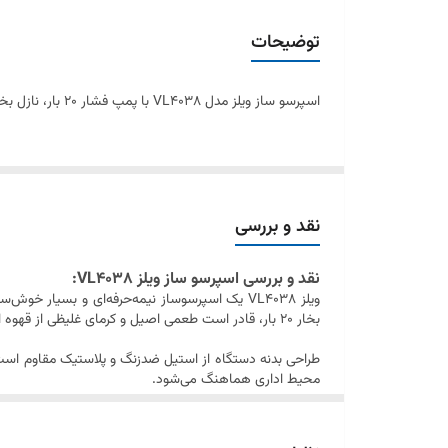
ظرفیت مخزن شیر
توضیحات
جنس بدنه
اسپرسو ساز ویلز مدل VL4038 با پمپ فشار 20 بار، نازل بخار حرفه‌ای و طراحی استیل زیبا، انتخابی عالی برای تهیه اسپرسو و قهوه‌های خاص در خانه یا محل کار است.
تعداد فیلتر پرتافیلتر
سایر مشخصات
نقد و بررسی
نقد و بررسی اسپرسو ساز ویلز VL4038:
ویلز VL4038 یک اسپرسوساز نیمه‌حرفه‌ای و بسیار
بخار 20 بار، قادر است طعمی اصیل و کرمای غلیظی از قهوه استخراج کند، درست مانند آن‌چه در کافه‌های حرفه‌ای تجربه می‌کنید.
محیط اداری هماهنگ می‌شود.
در بخش بخار، دستگاه به یک نازل بخار چرخشی حرفه‌ای مجهز 
بخار از جنس فلزی بوده و عملکرد قابل تنظیم دارد.