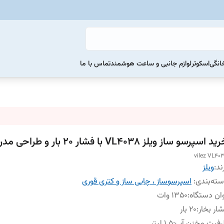
خانگی
اسکوتر
لوازم جانبی و ساعت هوشمند
تماس با ما
د اسپرسو ساز ویلز VL4038 با فشار 20 بار و طراحی مدرن
vilez VL40
ند:
ویلز
ته‌بندی
:
اسپرسوساز ، چایی ساز و کتری قوری
ان دستگاه
:
1350 وات
ار بخار
:
20 بار
رفیت مخزن آب
:
1.5 لیتر