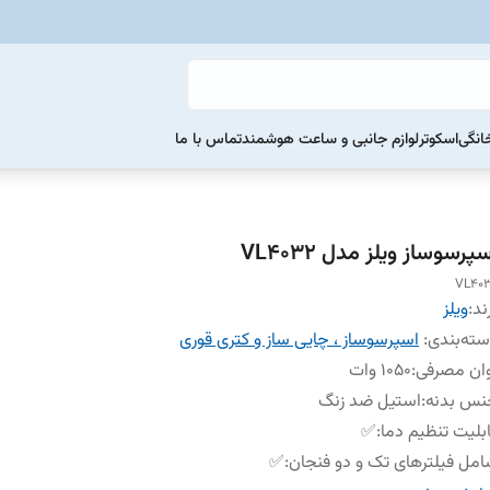
خانگی
اسکوتر
لوازم جانبی و ساعت هوشمند
تماس با ما
پرسوساز ویلز مدل VL4032
VL40
ند:
ویلز
ته‌بندی
:
اسپرسوساز ، چایی ساز و کتری قوری
ان مصرفی
:
1050 وات
نس بدنه
:
استیل ضد زنگ
بلیت تنظیم دما
:
✅
مل فیلترهای تک و دو فنجان
:
✅