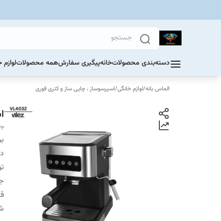
دسته‌بندی محصولات
خانه
پیگیری سفارش
همه محصولات
لوازم 
الماس بانه
/
لوازم خانگی
/
اسپرسوساز ، چایی ساز و کتری قوری
اس
32
بر
دس
تو
ج
قا
شا