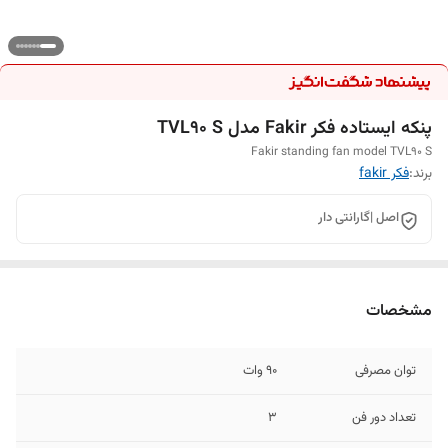
پنکه ایستاده فکر Fakir مدل TVL90 S
Fakir standing fan model TVL90 S
برند:
فکر fakir
اصل |گارانتی دار
مشخصات
توان مصرفی
90 وات
تعداد دور فن
3