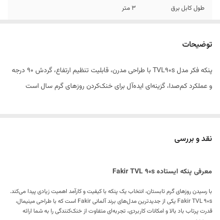
طول کابل برق
3 متر
تایمر
8 ساعته
توضیحات
تنظیم جهت وزش باد
دارد
پنکه فکر مدل TVL90s با طراحی مدرن، قابلیت تنظیم ارتفاع، گردش ۹۰ درجه
ریموت کنترل
دارد
و عملکرد کم‌صدا، گزینه‌ای ایده‌آل برای خنک‌کردن روزهای گرم سال است
نمایشگر نمایش دمای
دارد
اتاق
حجم باد دهی
16 مترمکعب در ثانیه
نقد و بررسی
کنترل از راه دور
دارد
معرفی پنکه ایستاده Fakir TVL 90s
ابعاد
260 × 360 × 800 میلی‌متر
با رسیدن روزهای گرم تابستان، انتخاب یک پنکه با کیفیت و کارآمد اهمیت زیادی پیدا می‌کند.
Fakir TVL 90s یکی از جدیدترین مدل‌های برند آلمانی Fakir است که با طراحی مینیمال،
مصرف برق
50 وات
قدرت پرتاب باد بالا و امکانات کاربردی، تجربه‌ای متفاوت از خنک‌کنندگی را به شما ارائه