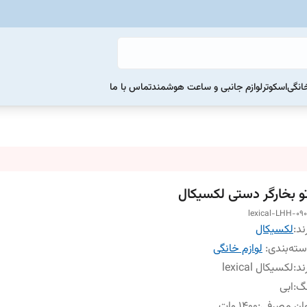
خانگی
اسکوتر
لوازم جانبی و ساعت هوشمند
تماس با ما
تو بخارگر دستی لکسیکال
lexical-LHH-09
ند:
لکسیکال
ته‌بندی
:
لوازم خانگی
ند
:
لکسیکال lexical
نگ
:
ابی
ان مصرفی
:
1400 وات