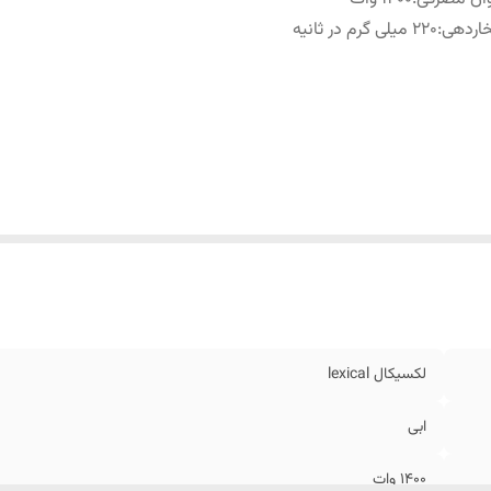
ار‌دهی
:
220 میلی گرم در ثانیه
لکسیکال lexical
ابی
1400 وات