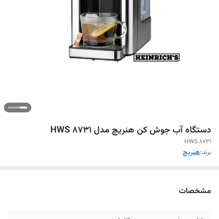
دستگاه آب جوش کن هنریچ مدل HWS 8731
HWS 8731
برند:
هنریچ
مشخصات