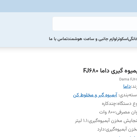
خانگی
اسکوتر
لوازم جانبی و ساعت هوشمند
تماس با ما
میوه گیری داما FJ680
Dama FJ6
ند:
داما
ته‌بندی
:
آبمیوه گیر و مخلوط کن
ع دستگاه
:
چندکاره
ان مصرفی
:
800 وات
جایش مخزن آبمیوه‌گیری
:
1.1 لیتر
زن آبمیوه‌گیری
:
دارد