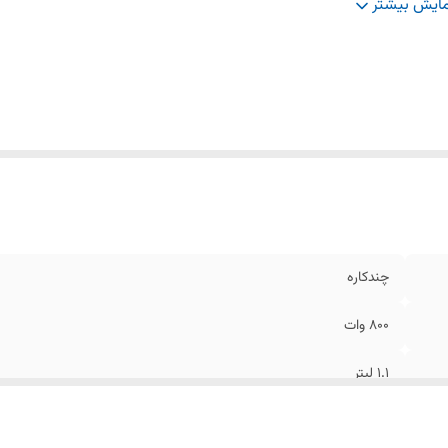
داد تنظیمات سرعت
:
2 سرعته
ایش بیشتر
زن تفاله
:
دارد
نس تیغه
:
استیل ضد زنگ
فیت مخلوط‌کن
:
1.5 لیتر
لوط‌کن
:
دارد
نس ظرف مخلوط‌کن
:
شیشه
ردکن
:
دارد
رای سوئیچ ایمنی
:
✅
چندکاره
800 وات
1.1 لیتر
دارد