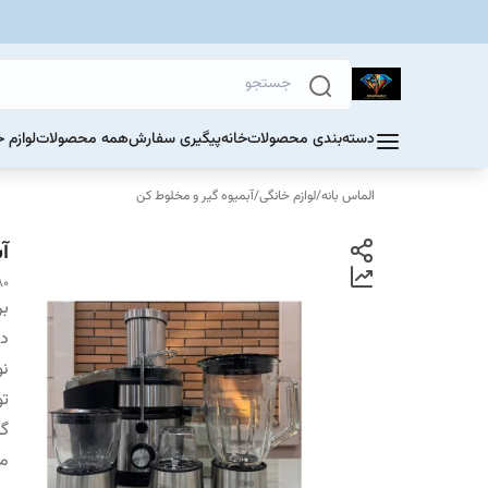
دسته‌بندی محصولات
خانه
پیگیری سفارش
همه محصولات
لوازم 
الماس بانه
/
لوازم خانگی
/
آبمیوه گیر و مخلوط کن
آب
80
بر
دس
نو
تو
گن
مخ