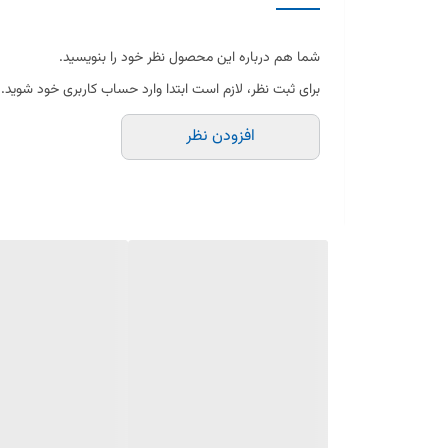
دستگیره های ارگونومیک
شما هم درباره این محصول نظر خود را بنویسید.
دو طرفه رژیمی
برای ثبت نظر، لازم است ابتدا وارد حساب کاربری خود شوید.
دارای 2رنگ کرم و قهوه ای
افزودن نظر
سطح نچسب
قابلیت گریل
قابلیت شعله پخش کن