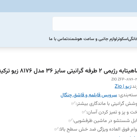
خانگی
اسکوتر
لوازم جانبی و ساعت هوشمند
تماس با ما
تابه رژیمی 2 طرفه گرانیتی سایز 36 مدل 8176 زیو ترکیه
ZIO ZFP-8176-
ند:
زیو | Zio
ته‌بندی
:
سرویس قابلمه و قاشق چنگال
شش گرانیتی با ماندگاری بیشتر
:
✅
ت و پز و تمیز کردن آسان
:
✅
بل شستشو در ماشین ظرفشویی
:
✅
ام فوق العاده ویژگی ضد خش سطح بالا
:
✅