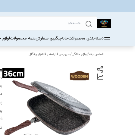
دسته‌بندی محصولات
خانه
پیگیری سفارش
همه محصولات
لوازم 
الماس بانه
/
لوازم خانگی
/
سرویس قابلمه و قاشق چنگال
ماهی
36
بر
دس
پو
پخ
قا
دو