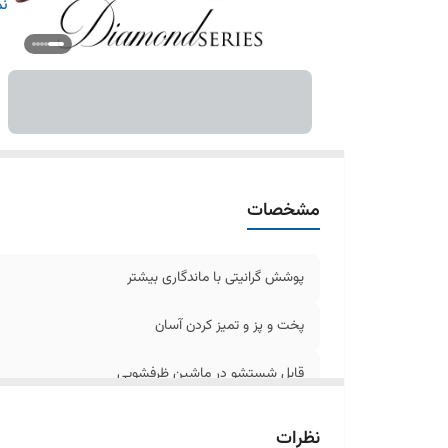
دس
نم
دو
دارای 
س
قا
ق
مشخصات
پوشش گرانیتی با ماندگاری بیشتر
پخت و پز و تمیز کردن آسان
قابل شستشو در ماشین ظرفشویی
دوام فوق العاده ویژگی ضد خش سطح بالا
نظرات