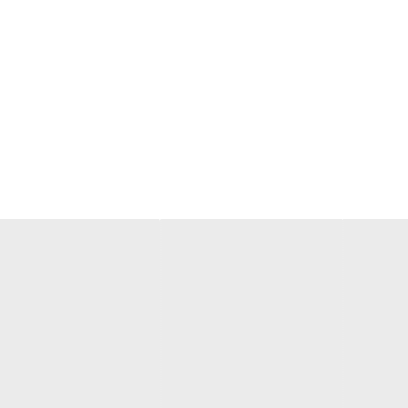
✅
✅
✅
✅
✅