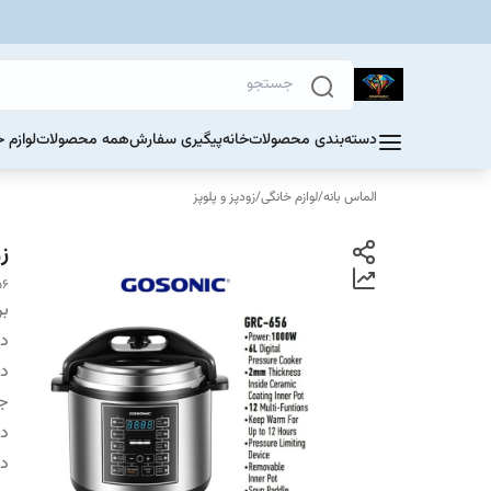
دسته‌بندی محصولات
خانه
پیگیری سفارش
همه محصولات
لوازم 
الماس بانه
/
لوازم خانگی
/
زودپز و پلوپز
زو
56
بر
دس
دا
جن
دا
دارای