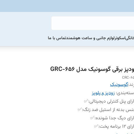
خانگی
اسکوتر
لوازم جانبی و ساعت هوشمند
تماس با ما
دپز برقی گوسونیک مدل GRC-656
CRC-6
ند:
گوسونیک
ته‌بندی
:
زودپز و پلوپز
رای پنل کنترلی دیجیتالی
:
✅
س بدنه از استیل ضد زنگ
:
✅
رای دیگ جدا شونده
:
✅
 12 برنامه پخت
:
✅