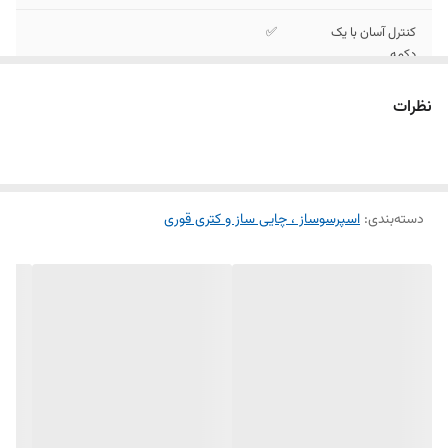
کنترل آسان با یک
✅
دکمه
فناوری
✅
نظرات
Luminasense در
برابر سرریز
شیار دم کردن روشن
✅
در حین کار
دسته‌بندی
:
اسپرسوساز ، چایی ساز و کتری قوری
قاشق اندازه گیری
دارد
قهوه
پنجره سطح آب
دارد
طول کابل
80 سانتی متر