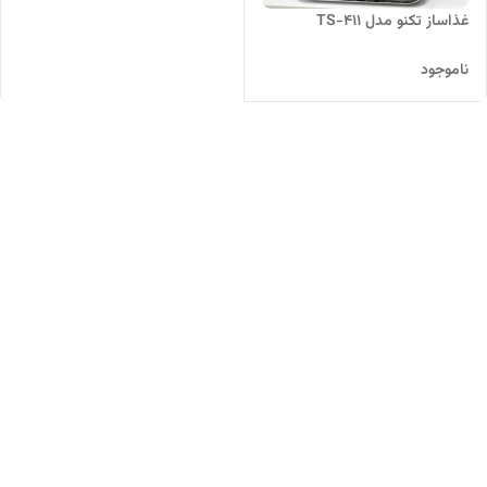
غذاساز تکنو مدل TS-411
ناموجود