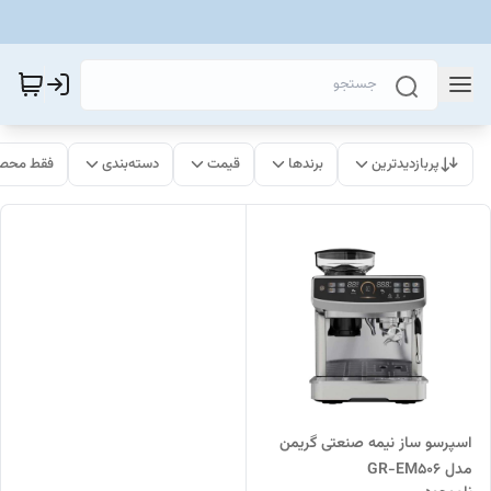
پربازدیدترین
برندها
قیمت
دسته‌بندی
فقط محصو
اسپرسو ساز نیمه صنعتی گریمن
مدل GR-EM506