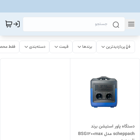
پربازدیدترین
برندها
قیمت
دسته‌بندی
فقط محصو
دستگاه پاور استیشن برند
scheppach مدل BSG1200max