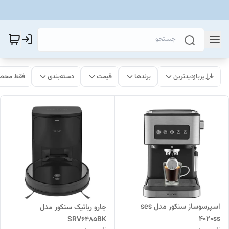
پربازدیدترین
برندها
قیمت
دسته‌بندی
فقط محصو
اسپرسوساز سنکور مدل ses
جارو رباتیک سنکور مدل
4020ss
SRV6485BK