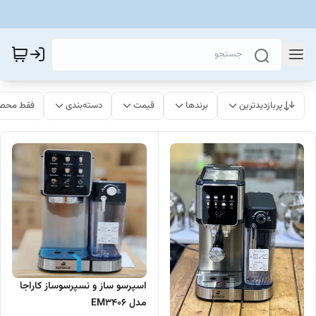
پربازدیدترین
برندها
قیمت
دسته‌بندی
فقط محصو
اسپرسو ساز و نسپرسوساز کاراجا
مدل EM3406