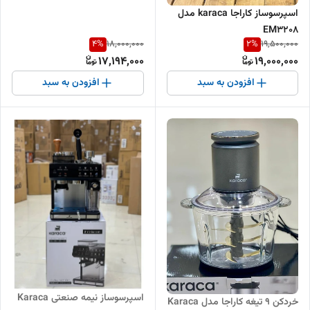
اسپرسوساز کاراجا karaca مدل
EM3208
4
%
2
%
18,000,000
19,500,000
17,194,000
19,000,000
افزودن به سبد
افزودن به سبد
اسپرسوساز نیمه صنعتی Karaca
خردکن 9 تیغه کاراجا مدل Karaca